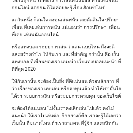
ให้กับทุกคน ได้ฟังกัน การเล่นพนันบอล หรือเล่นพนัน
ออนไลน์ แต่ก่อน ก็ไม่ค่อยจะรู้เรื่อง สักเท่าไหร่
แต่วันหนึ่ง ก็สนใจ ลงทุนเล่นพนัน เลยตัดสินใจ ปรึกษา
เพื่อน ที่เคยเล่นการพนัน แน่นอนว่า การปรึกษา เพื่อน
ที่เคย เล่นพนันออนไลน์
หรือแทงบอล ระบบการเล่น ว่าเล่น แบบไหน ถึงจะดี
และสร้างกำไร ให้กับเรา และที่สำคัญ กว่านั้น คือ เว็บ
แทงบอล ที่เพื่อนของเรา แนะนำ
เว็บแทงบอลแนะนำ ที่
ดีที่สุด 2020
ให้กับเรานั้น จะต้องเป็นสิ่ง ที่ดีแน่นอน ด้วยหลักการ ที่
ว่า เรื่องของเรา เคยเล่น หรือลงทุนแล้ว ทำให้เรามั่นใจ
ได้ว่า ระบบการเงิน หรือระบบการควบคุม ของเว็บไซต์
จะต้องได้แน่นอน ไม่งั้นเราคงเลิกเล่น ไปแล้ว คงไม่
แนะนำ ให้เราไปเล่นต่อ อีกอยางก็คือ เราจะรู้ได้เลยว่า
เว็บนั้น ดีขนาดไหน ถ้าเราถามคน ที่รู้จัก และสนิทกัน