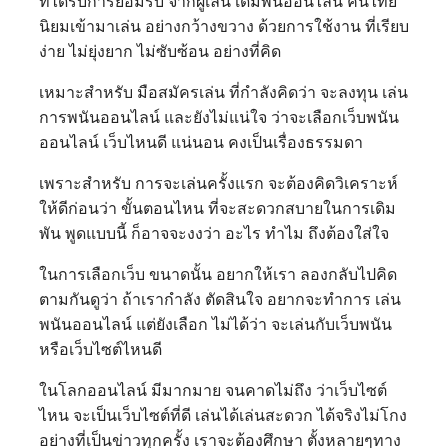
ที่ได้รับการยอมรับ จากผู้เล่น เดิมพันออนไลน์ คนไทย
นิยมเข้ามาเล่น อย่างกว้างขวาง ด้วยการใช้งาน ที่เรียบ
ง่าย ไม่ยุ่งยาก ไม่ซับซ้อน อย่างที่คิด
เหมาะสำหรับ มือสมัครเล่น ที่กำลังคิดว่า จะลงทุน เล่น
การพนันออนไลน์ และยังไม่แน่ใจ ว่าจะเลือกเว็บพนัน
ออนไลน์ เว็บไหนดี แน่นอน คงเป็นเรื่องธรรมดา
เพราะสำหรับ การจะเล่นครั้งแรก จะต้องคิดวิเคราะห์
ให้ดีก่อนว่า ขั้นตอนไหน ที่จะสะดวกสบายในการเดิม
พัน พูดแบบนี้ ก็อาจจะงงว่า อะไร ทำไม ถึงต้องใส่ใจ
ในการเลือกเว็บ ขนาดนั้น อยากให้เรา ลองกลับไปคิด
ตามกันดูว่า ถ้าเรากำลัง ตัดสินใจ อยากจะทำการ เล่น
พนันออนไลน์ แต่ยังเลือก ไม่ได้ว่า จะเล่นกับเว็บพนัน
หรือเว็บไซต์ไหนดี
ในโลกออนไลน์ มีมากมาย จนคาดไม่ถึง ว่าเว็บไซต์
ไหน จะเป็นเว็บไซต์ที่ดี เล่นได้เล่นสะดวก ได้จริงไม่โกง
อย่างที่เป็นข่าวทุกครั้ง เราจะต้องศึกษา ตั้งหลายๆทาง