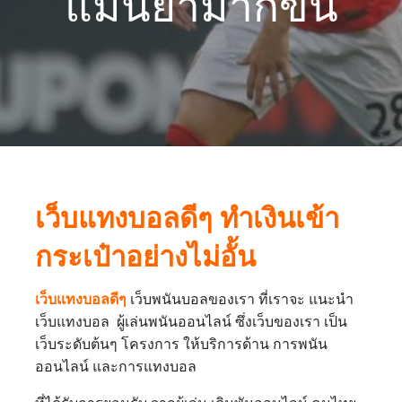
แม่นยำมากขึ้น
เว็บแทงบอลดีๆ ทำเงินเข้า
กระเป๋าอย่างไม่อั้น
เว็บแทงบอลดีๆ
เว็บพนันบอลของเรา ที่เราจะ แนะนำ
เว็บแทงบอล ผู้เล่นพนันออนไลน์ ซึ่งเว็บของเรา เป็น
เว็บระดับต้นๆ โครงการ ให้บริการด้าน การพนัน
ออนไลน์ และการแทงบอล