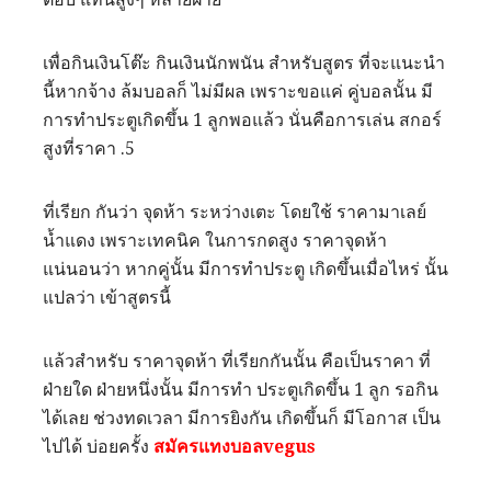
เพื่อกินเงินโต๊ะ กินเงินนักพนัน สำหรับสูตร ที่จะแนะนำ
นี้หากจ้าง ล้มบอลก็ ไม่มีผล เพราะขอแค่ คู่บอลนั้น มี
การทำประตูเกิดขึ้น 1 ลูกพอแล้ว นั่นคือการเล่น สกอร์
สูงที่ราคา .5
ที่เรียก กันว่า จุดห้า ระหว่างเตะ โดยใช้ ราคามาเลย์
น้ำแดง เพราะเทคนิค ในการกดสูง ราคาจุดห้า
แน่นอนว่า หากคู่นั้น มีการทำประตู เกิดขึ้นเมื่อไหร่ นั้น
แปลว่า เข้าสูตรนี้
แล้วสำหรับ ราคาจุดห้า ที่เรียกกันนั้น คือเป็นราคา ที่
ฝ่ายใด ฝ่ายหนึ่งนั้น มีการทำ ประตูเกิดขึ้น 1 ลูก รอกิน
ได้เลย ช่วงทดเวลา มีการยิงกัน เกิดขึ้นก็ มีโอกาส เป็น
ไปได้ บ่อยครั้ง
สมัครแทงบอลvegus