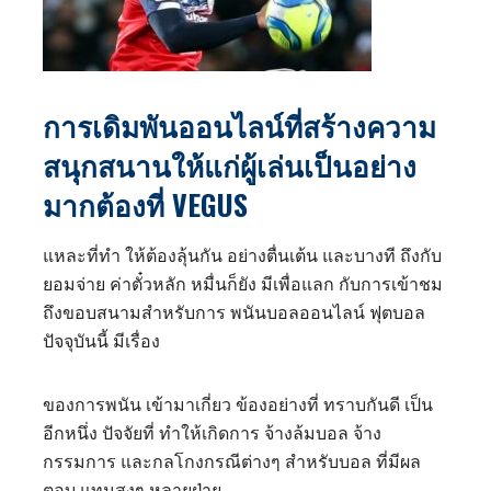
การเดิมพันออนไลน์ที่สร้างความ
สนุกสนานให้แก่ผู้เล่นเป็นอย่าง
มากต้องที่ VEGUS
แหละที่ทำ ให้ต้องลุ้นกัน อย่างตื่นเต้น และบางที ถึงกับ
ยอมจ่าย ค่าตั๋วหลัก หมื่นก็ยัง มีเพื่อแลก กับการเข้าชม
ถึงขอบสนามสำหรับการ พนันบอลออนไลน์ ฟุตบอล
ปัจจุบันนี้ มีเรื่อง
ของการพนัน เข้ามาเกี่ยว ข้องอย่างที่ ทราบกันดี เป็น
อีกหนึ่ง ปัจจัยที่ ทำให้เกิดการ จ้างล้มบอล จ้าง
กรรมการ และกลโกงกรณีต่างๆ สำหรับบอล ที่มีผล
ตอบ แทนสูงๆ หลายฝ่าย