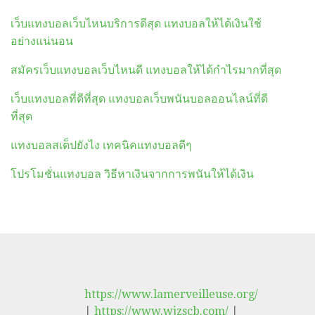
เว็บแทงบอลเว็บไหนบริการดีสุด แทงบอลให้ได้เงินใช้
อย่างแน่นอน
สมัครเว็บแทงบอลเว็บไหนดี แทงบอลให้ได้กำไรมากที่สุด
เว็บแทงบอลที่ดีที่สุด แทงบอลเว็บพนันบอลออนไลน์ที่ดี
ที่สุด
แทงบอลสเต็ปยังไง เทคนิคแทงบอลดีๆ
โปรโมชั่นแทงบอล วิธีหาเงินจากการพนันให้ได้เงิน
https://www.lamerveilleuse.org/
|
https://www.wjzscb.com/
|