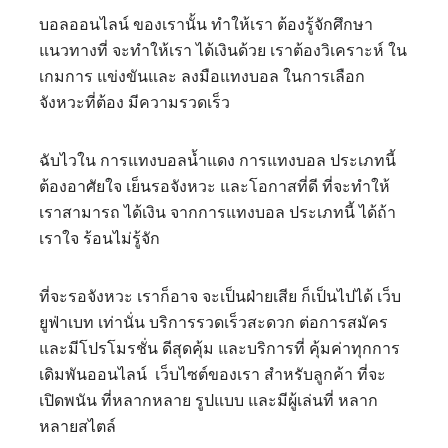
บอลออนไลน์ ของเรานั้น ทำให้เรา ต้องรู้จักศึกษา
แนวทางที่ จะทำให้เรา ได้เงินด้วย เราต้องวิเคราะห์ ใน
เกมการ แข่งขันและ ลงมือแทงบอล ในการเลือก
จังหวะที่ต้อง มีความรวดเร็ว
ฉับไวใน การแทงบอลน้ำแดง การแทงบอล ประเภทนี้
ต้องอาศัยใจ เย็นรอจังหวะ และโอกาสที่ดี ที่จะทำให้
เราสามารถ ได้เงิน จากการแทงบอล ประเภทนี้ ได้ถ้า
เราใจ ร้อนไม่รู้จัก
ที่จะรอจังหวะ เราก็อาจ จะเป็นฝ่ายเสีย ก็เป็นไปได้
เว็บ
ยูฟ่าเบท เท่านั่น บริการรวดเร็วสะดวก ต่อการสมัคร
และมีโปรโมรชั่น ดีสุดคุ้ม และบริการที่ คุ้มค่าทุกการ
เดิมพันออนไลน์ เว็บไซต์ของเรา สำหรับลูกค้า ที่จะ
เปิดพนัน ที่หลากหลาย รูปแบบ และมีผู้เล่นที่ หลาก
หลายสไตล์