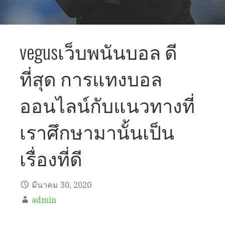
vegusเว็บพนันบอล ดี
ที่สุด การแทงบอล
ออนไลน์กับแนวทางที่
เราศึกษามานั้นเป็น
เรื่องที่ดี
มีนาคม 30, 2020
admin